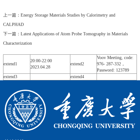
上一篇：
Energy Storage Materials Studies by Calorimetry and
CALPHAD
下一篇：
Latest Applications of Atom Probe Tomography in Materials
Characterization
Voov Meeting, code:
20:00-22:00
extend1
extend2
976- 287-332，
2023.04.28
Password: 123789
extend3
extend4