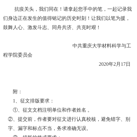
抗疫关头，我们同在！请拿起您手中的笔，一起记录我
们身边正在发生的值得铭记的历史时刻！让我们以笔为援，
鼓舞人心、激发斗志、同舟共济、共克时艰！
中共重庆大学材料科学与工
程学院委员会
2020
年
2
月
17
日
附：
1
、征文排版要求：
①、征文文档注明单位和作者姓名 。
②、提交前，作者要对征文进行认真校核，避免错字、别
字、漏字和标点不当，务求准确无误。