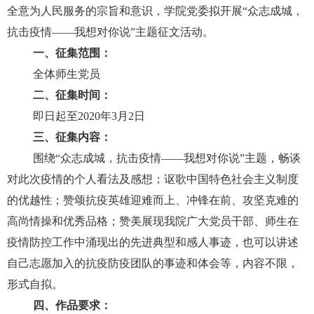
全意为人民服务的宗旨和意识，学院党委拟开展
“
众志成城，
抗击疫情
——
我想对你说
”
主题征文活动。
一、征集范围：
全体师生党员
二、征集时间：
即日起至
2020
年
3
月
2
日
三、征集内容：
围绕
“
众志成城，抗击疫情
——
我想对你说
”
主题，畅谈
对此次疫情的个人看法及感想；讴歌中国特色社会主义制度
的优越性；赞颂抗疫英雄迎难而上、冲锋在前、攻坚克难的
高尚情操和优秀品格；赞美展现我院广大党员干部、师生在
疫情防控工作中涌现出的先进典型和感人事迹，也可以讲述
自己志愿加入的抗疫防疫团队的事迹和体会等，内容不限，
形式自拟。
四、作品要求：