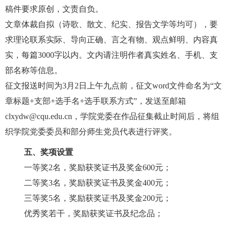
稿件要求原创，文责自负。
文章体裁自拟（诗歌、散文、纪实、报告文学等均可），要
求理论联系实际、导向正确、言之有物、观点鲜明、内容真
实，每篇
3000
字以内。文内请注明作者真实姓名、手机、支
部名称等信息。
征文报送时间为
3
月
2
日上午九点前，征文
word
文件命名为“文
章标题
+
支部
+
选手名
+
选手联系方式”，
发送至邮箱
clxydw@cqu.edu.cn
，学院党委在作品征集截止时间后，将组
织学院党委委员和部分师生党员代表进行评奖。
五、奖项设置
一等奖
2
名，奖励获奖证书及奖金
600
元；
二等奖
3
名，奖励获奖证书及奖金
400
元；
三等奖
5
名，奖励获奖证书及奖金
200
元；
优秀奖若干，奖励获奖证书及纪念品；