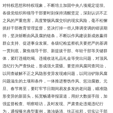
对特权思想和特权现象，不断培土加固中央八项规定堤坝。
各级党组织和领导干部要时刻保持清醒坚定，深刻认识不正
之风的严重危害，高度警惕风腐交织的现实风险，毫不松懈
抓好干部教育管理监督，坚决打掉一些人降调变调的错误期
待，坚决斩断由风及腐的链条，不断以作风建设新成效赢得
群众支持、促进事业发展。各级纪检监察机关要把严的基调
一贯到底，聚焦领导干部、新提拔干部、年轻干部等关键群
体，紧盯违规吃喝、违规收送礼品礼金等突出问题，对顶风
违纪行为严查快处，形成强大震慑。要坚持风腐同查同治，
以同查破解不正之风隐形变异发现难问题，以同治铲除风腐
问题滋生的土壤和条件，一体推进整饬作风、惩治腐败。元
旦、春节将至，要盯牢节日期间易发多发的老问题，瞄准隐
形变异的新苗头，拓宽畅通举报渠道，用好大数据手段，加
强监督检查、明察暗访，及时发现、严肃查处违规违纪行
为，通报曝光典型案例，激浊扬清、扶正祛邪，切实让干部