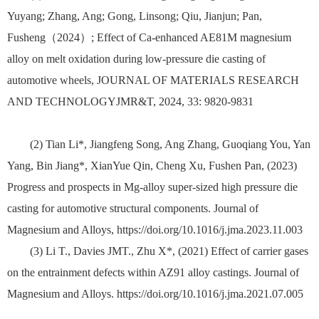
Yuyang; Zhang, Ang; Gong, Linsong; Qiu, Jianjun; Pan,
Fusheng（2024）; Effect of Ca-enhanced AE81M magnesium
alloy on melt oxidation during low-pressure die casting of
automotive wheels, JOURNAL OF MATERIALS RESEARCH
AND TECHNOLOGYJMR&T, 2024, 33: 9820-9831
(2) Tian Li*, Jiangfeng Song, Ang Zhang, Guoqiang You, Yan
Yang, Bin Jiang*, XianYue Qin, Cheng Xu, Fushen Pan, (2023)
Progress and prospects in Mg-alloy super-sized high pressure die
casting for automotive structural components. Journal of
Magnesium and Alloys, https://doi.org/10.1016/j.jma.2023.11.003
(3) Li T., Davies JMT., Zhu X*, (2021) Effect of carrier gases
on the entrainment defects within AZ91 alloy castings. Journal of
Magnesium and Alloys. https://doi.org/10.1016/j.jma.2021.07.005