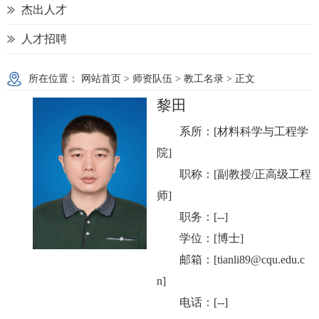
杰出人才
人才招聘
所在位置：
网站首页
>
师资队伍
>
教工名录
> 正文
黎田
系所：[材料科学与工程学
院]
职称：[副教授/正高级工程
师]
职务：[--]
学位：[博士]
邮箱：[tianli89@cqu.edu.c
n]
电话：[--]