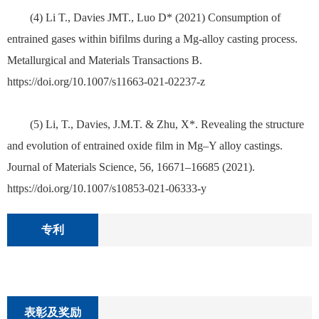
(4) Li T., Davies JMT., Luo D* (2021) Consumption of
entrained gases within bifilms during a Mg-alloy casting process.
Metallurgical and Materials Transactions B.
https://doi.org/10.1007/s11663-021-02237-z
(5) Li, T., Davies, J.M.T. & Zhu, X*. Revealing the structure
and evolution of entrained oxide film in Mg–Y alloy castings.
Journal of Materials Science, 56, 16671–16685 (2021).
https://doi.org/10.1007/s10853-021-06333-y
专利
表彰及奖励