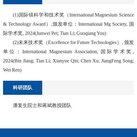
(1)国际镁科学和技术奖（International Magnesium Science
& Technology Award）,颁发单位：International Mg Society, 国
际学术奖, 2024(Junwei Pei; Tian Li; Guoqiang You)
(2)未来技术奖（Excellence for Future Technologies）, 颁发
单位：International Magnesium Association, 国际学术奖,
2024(Bin Jiang; Tian Li; Xianyue Qin; Chen Xu; JiangFeng Song;
Wei Ren)
科研团队
潘复生院士和蒋斌教授团队