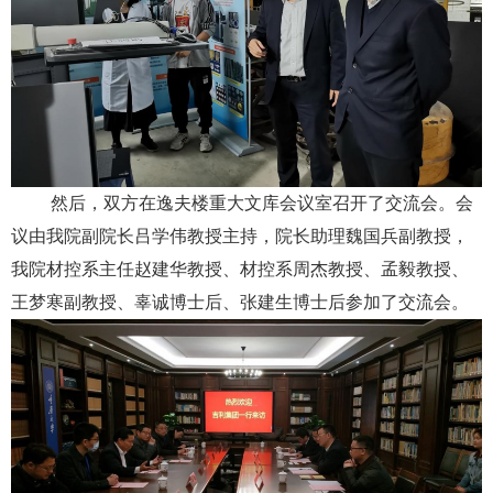
然后，双方
在
逸夫楼重大文库
会议
室
召开了交流会
。
会
议由我院副院长
吕学伟
教授主持，院长
助理魏国兵副
教授
，
我院材控系主任赵建华教授、材控系周杰教授、孟毅教授、
王梦寒副教授、辜诚博士后、张建生博士后
参加了交流会。