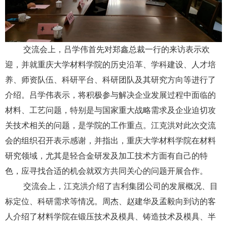
交流会上，
吕学伟
首先对
郑鑫总裁
一行的来访表示欢
迎，并就重庆大学材料学院的历史沿革、学科建设、人才培
养、师资队伍、科研平台、科研团队及其研究方向等进行了
介绍
。吕学伟
表示，
将
积极参与解决企业发展过程中面临的
材料
、工艺
问题，特别是与国家重大战略需求
及企业迫切攻
关技术
相关的问题，是学院的工作重点。
江克洪
对此次交流
会的组织召开表示感谢，并指出，重庆大学材料学院在材料
研究领域
，尤其是轻合金研发及加工技术方面
有自己的特
色，应寻找合适的机会就双方共同关心的问题开展合作。
交流会上，
江克洪
介绍了
吉利集团
公司的发展概况、目
标定位、科研需求等情况。
周杰、赵建华及孟毅
向到访的客
人介绍了
材料学院在锻压技术及模具、铸造技术及模具、半