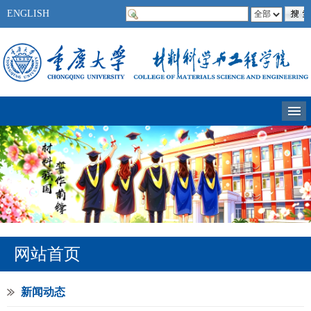
ENGLISH
网站首页
新闻动态