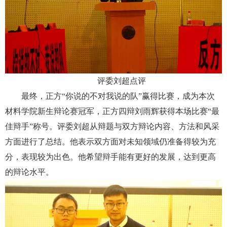
评委刘超点评
最终，正方“你说的不对我说的队”赢得比赛，成为本次
材料学院新生辩论赛冠军，正方四辩刘雨辉获得本场比赛“最
佳辩手”称号。评委刘超从辩题与双方辩论内容、方法和风采
方面进行了总结。他表示双方面对未知领域仍准备得较为充
分，表现较为出色。他希望辩手能有更好的发展，达到更高
的辩论水平。