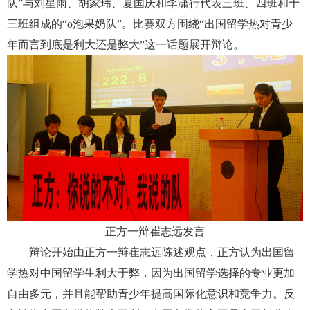
队”与刘星雨、胡家玮、夏国庆和李潇行代表三班、四班和十
三班组成的“
o
泡果奶队”。比赛双方围绕“出国留学热对青少
年而言到底是利大还是弊大”这一话题展开辩论。
正方一辩崔志远发言
辩论开始由正方一辩崔志远陈述观点，正方认为出国留
学热对中国留学生利大于弊，因为出国留学选择的专业更加
自由多元，并且能帮助青少年提高国际化意识和竞争力。反